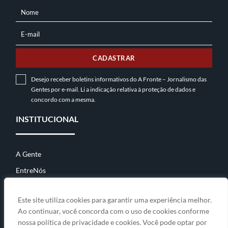
Nome
NOME
E-mail
E-
MAIL
CADASTRAR
Desejo receber boletins informativos do A Fronte – Jornalismo das
Gentes por e-mail. Li a indicação relativa à
proteção de dados
e
concordo com a mesma.
INSTITUCIONAL
A Gente
EntreNós
Contato
Este site utiliza cookies para garantir uma experiência melhor.
Ao continuar, você concorda com o uso de cookies conforme
nossa política de privacidade e cookies. Você pode optar por