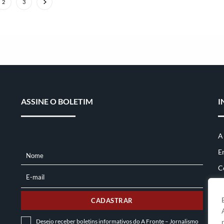
2
3
ASSINE O BOLETIM
I
A
E
Nome
NOME
C
E-mail
E-
MAIL
CADASTRAR
Desejo receber boletins informativos do A Fronte – Jornalismo