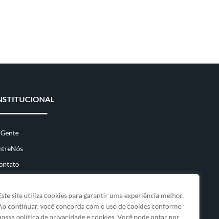
NSTITUCIONAL
 Gente
ntreNós
ontato
Este site utiliza cookies para garantir uma experiência melhor.
Ao continuar, você concorda com o uso de cookies conforme
nossa política de privacidade e cookies. Você pode optar por