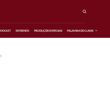
PODCAST
ENTRENÓS
PRODUÇÕES ESPECIAIS
PALAVRAS DE CLASSE
FEATURED POSTS