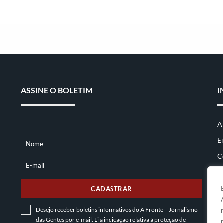
ASSINE O BOLETIM
I
A
E
Nome
NOME
C
E-mail
E-
MAIL
CADASTRAR
Desejo receber boletins informativos do A Fronte – Jornalismo
das Gentes por e-mail. Li a indicação relativa à
proteção de