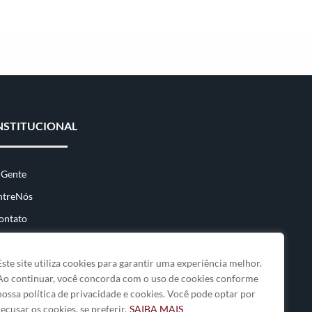
NSTITUCIONAL
 Gente
ntreNós
ontato
Este site utiliza cookies para garantir uma experiência melhor.
Ao continuar, você concorda com o uso de cookies conforme
nossa política de privacidade e cookies. Você pode optar por
recusar os cookies, se preferir.
SAIBA MAIS