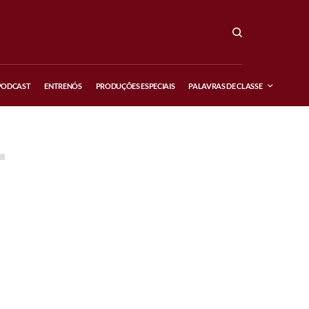
PODCAST
ENTRENÓS
PRODUÇÕES ESPECIAIS
PALAVRAS DE CLASSE
FEATURED POSTS