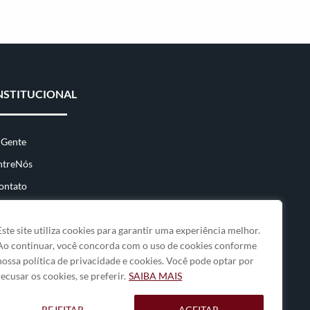
NSTITUCIONAL
 Gente
ntreNós
ontato
Este site utiliza cookies para garantir uma experiência melhor.
Ao continuar, você concorda com o uso de cookies conforme
nossa política de privacidade e cookies. Você pode optar por
recusar os cookies, se preferir.
SAIBA MAIS
REJEITAR
ACEITAR