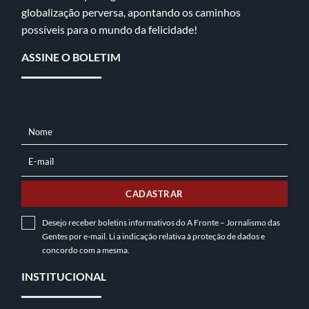
globalização perversa, apontando os caminhos
possíveis para o mundo da felicidade!
ASSINE O BOLETIM
Nome
NOME
E-mail
E-
MAIL
CADASTRAR
Desejo receber boletins informativos do A Fronte – Jornalismo das
Gentes por e-mail. Li a indicação relativa à
proteção de dados
e
concordo com a mesma.
INSTITUCIONAL