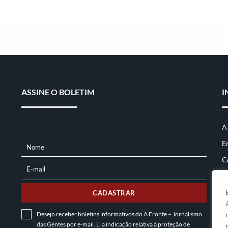
ASSINE O BOLETIM
I
A
E
Nome
NOME
C
E-mail
E-
MAIL
CADASTRAR
Desejo receber boletins informativos do A Fronte – Jornalismo
das Gentes por e-mail. Li a indicação relativa à
proteção de