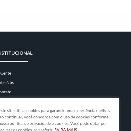
NSTITUCIONAL
 Gente
ntreNós
ontato
Este site utiliza cookies para garantir uma experiência melhor.
Ao continuar, você concorda com o uso de cookies conforme
nossa política de privacidade e cookies. Você pode optar por
recusar os cookies, se preferir.
SAIBA MAIS