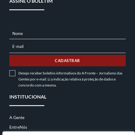
ASSINE O BOLETIM
Nome
NOME
E-mail
E-
MAIL
CADASTRAR
Desejo receber boletins informativos do A Fronte – Jornalismo das
Gentes por e-mail. Li a indicação relativa à
proteção de dados
e
concordo com a mesma.
INSTITUCIONAL
A Gente
EntreNós