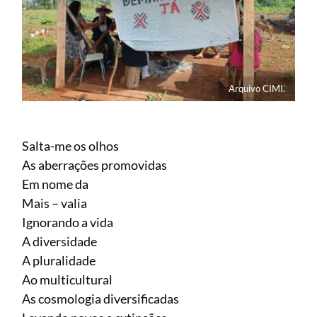
Arquivo CIMI.
Salta-me os olhos
As aberrações promovidas
Em nome da
Mais – valia
Ignorando a vida
A diversidade
A pluralidade
Ao multicultural
As cosmologia diversificadas