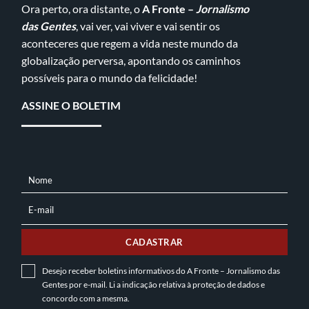
Ora perto, ora distante, o
A Fronte –
Jornalismo
das Gentes
, vai ver, vai viver e vai sentir os
aconteceres que regem a vida neste mundo da
globalização perversa, apontando os caminhos
possíveis para o mundo da felicidade!
ASSINE O BOLETIM
Nome
NOME
E-mail
E-
MAIL
CADASTRAR
Desejo receber boletins informativos do A Fronte – Jornalismo das
Gentes por e-mail. Li a indicação relativa à
proteção de dados
e
concordo com a mesma.