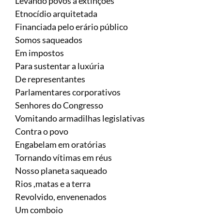
Levando povos a extinções
Etnocídio arquitetada
Financiada pelo erário público
Somos saqueados
Em impostos
Para sustentar a luxúria
De representantes
Parlamentares corporativos
Senhores do Congresso
Vomitando armadilhas legislativas
Contra o povo
Engabelam em oratórias
Tornando vítimas em réus
Nosso planeta saqueado
Rios ,matas e a terra
Revolvido, envenenados
Um comboio