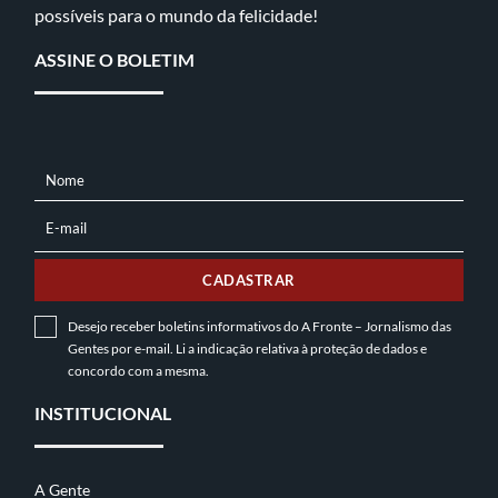
possíveis para o mundo da felicidade!
ASSINE O BOLETIM
Nome
NOME
E-mail
E-
MAIL
CADASTRAR
Desejo receber boletins informativos do A Fronte – Jornalismo das
Gentes por e-mail. Li a indicação relativa à
proteção de dados
e
concordo com a mesma.
INSTITUCIONAL
A Gente