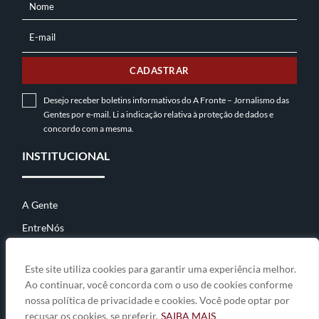
Nome
NOME
E-mail
E-
MAIL
CADASTRAR
Desejo receber boletins informativos do A Fronte – Jornalismo das
Gentes por e-mail. Li a indicação relativa à
proteção de dados
e
concordo com a mesma.
INSTITUCIONAL
A Gente
EntreNós
Contato
Este site utiliza cookies para garantir uma experiência melhor.
Ao continuar, você concorda com o uso de cookies conforme
nossa política de privacidade e cookies. Você pode optar por
© 2026
A Fronte • jornalismo das gentes
• By
Zwei Arts
.
recusar os cookies, se preferir.
SAIBA MAIS