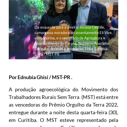
Da esquerda para a direita: Jovana Cestille,
camponesa moradora do assentamento Eli Vive,
em Londrina, e o secretário da Agricultura e
Abastecimento do Paraná, Norberto Anacleto
Ortigara, durante a premiação. Foto: Ednubia
Ghisi / MST-PR
Por Ednubia Ghisi / MST-PR .
A produção agroecológica do Movimento dos
Trabalhadores Rurais Sem Terra (MST) está entre
as vencedoras do Prêmio Orgulho da Terra 2022,
entregue durante a noite desta quarta-feira (30),
em Curitiba. O MST esteve representado pela