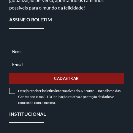
globalização perversa, apontando os caminhos
possíveis para o mundo da felicidade!
ASSINE O BOLETIM
Nome
NOME
E-mail
E-
MAIL
CADASTRAR
Desejo receber boletins informativos do A Fronte – Jornalismo das
Gentes por e-mail. Li a indicação relativa à
proteção de dados
e
concordo com a mesma.
INSTITUCIONAL