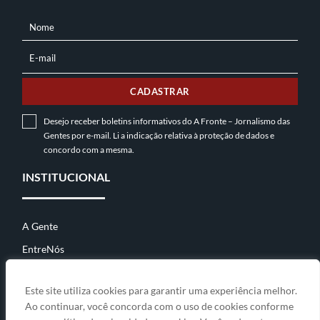
Nome
NOME
E-mail
E-
MAIL
CADASTRAR
Desejo receber boletins informativos do A Fronte – Jornalismo das
Gentes por e-mail. Li a indicação relativa à
proteção de dados
e
concordo com a mesma.
INSTITUCIONAL
A Gente
EntreNós
Contato
Este site utiliza cookies para garantir uma experiência melhor.
Ao continuar, você concorda com o uso de cookies conforme