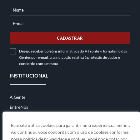
Nome
NOME
E-mail
E-
MAIL
CADASTRAR
Desejo receber boletins informativos do A Fronte – Jornalismo das
Gentes por e-mail. Li a indicação relativa à
proteção de dados
e
concordo com a mesma.
INSTITUCIONAL
A Gente
EntreNós
Contato
Este site utiliza cookies para garantir uma experiência melhor.
Ao continuar, você concorda com o uso de cookies conforme
nossa política de privacidade e cookies. Você pode optar por