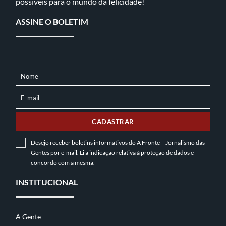
possíveis para o mundo da felicidade!
ASSINE O BOLETIM
Nome
NOME
E-mail
E-
MAIL
CADASTRAR
Desejo receber boletins informativos do A Fronte – Jornalismo das
Gentes por e-mail. Li a indicação relativa à
proteção de dados
e
concordo com a mesma.
INSTITUCIONAL
A Gente