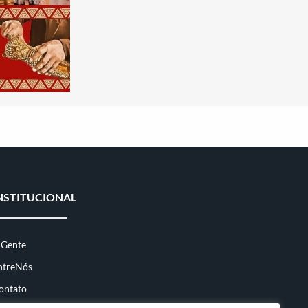
NSTITUCIONAL
 Gente
ntreNós
ontato