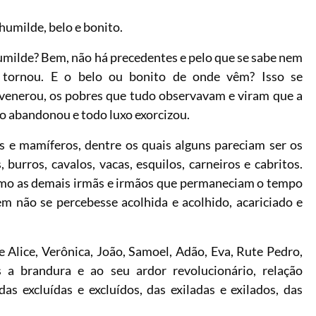
 humilde, belo e bonito.
umilde? Bem, não há precedentes e pelo que se sabe nem
 tornou. E o belo ou bonito de onde vêm? Isso se
venerou, os pobres que tudo observavam e viram que a
go abandonou e todo luxo exorcizou.
es e mamíferos, dentre os quais alguns pareciam ser os
, burros, cavalos, vacas, esquilos, carneiros e cabritos.
como as demais irmãs e irmãos que permaneciam o tempo
em não se percebesse acolhida e acolhido, acariciado e
e Alice, Verônica, João, Samoel, Adão, Eva, Rute Pedro,
 a brandura e ao seu ardor revolucionário, relação
as excluídas e excluídos, das exiladas e exilados, das