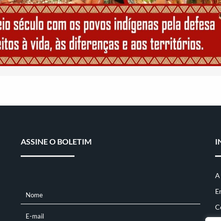
ASSINE O BOLETIM
I
A
E
Nome
NOME
C
E-mail
E-