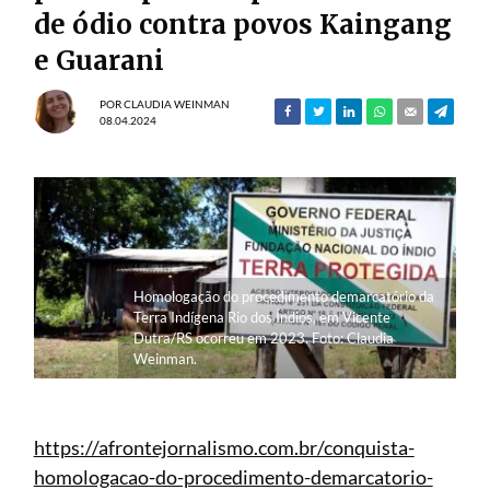
de ódio contra povos Kaingang
e Guarani
POR
CLAUDIA WEINMAN
08.04.2024
Homologação do procedimento demarcatório da
Terra Indígena Rio dos Índios, em Vicente
Dutra/RS ocorreu em 2023. Foto: Claudia
Weinman.
https://afrontejornalismo.com.br/conquista-
homologacao-do-procedimento-demarcatorio-