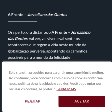
A Fronte –
Jornalismo das Gentes
Ora perto, ora distante, o
A Fronte –
Jornalismo
das Gentes
, vai ver, vai viver e vai sentir os
aconteceres que regem a vida neste mundo da
globalização perversa, apontando os caminhos
possíveis para o mundo da felicidade!
ASSINE O BOLETIM
Este site utiliza cookies para garantir uma experiência melhor.
Ao continuar, você concorda com o uso de cookies conforme
nossa política de privacidade e cookies. Você pode optar por
recusar os cookies, se preferir.
SAIBA MAIS
Nome
NOME
REJEITAR
ACEITAR
E-mail
E-
MAIL