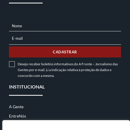
Nome
NOME
E-mail
E-
MAIL
CADASTRAR
Desejo receber boletins informativos do A Fronte – Jornalismo das
Gentes por e-mail. Li a indicação relativa à
proteção de dados
e
concordo com a mesma.
INSTITUCIONAL
A Gente
EntreNós
Contato