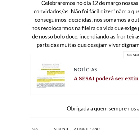
Celebraremos no dia 12 de março nossas 
convidados/as. Não foi fácil dizer “não” a 
conseguimos, decididas, nos somamos a ou
nos recolocarmos na fileira da vida que exige
de nosso bolo doce, incendiando as fronteir
parte das muitas que desejam viver dignam
SEE ALS
NOTÍCIAS
A SESAI poderá ser extin
Obrigada a quem sempre nos a
TAGS
A FRONTE
A FRONTE 1 ANO