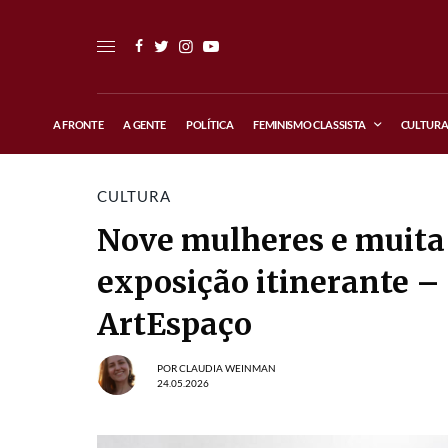
A FRONTE
A GENTE
POLÍTICA
FEMINISMO CLASSISTA
CULTUR
CULTURA
Nove mulheres e muita 
exposição itinerante – 
ArtEspaço
POR
CLAUDIA WEINMAN
24.05.2026