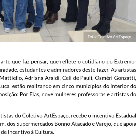
Foto: Coletivo ArtEspaço.
 arte que faz pensar, que reflete o cotidiano do Extremo
nidade, estudantes e admiradores deste fazer. As artista
attiello, Adriana Araldi, Celi de Pauli, Osméri Gonzatti
Luca, estão realizando em cinco municípios do interior d
posição: Por Elas, nove mulheres professoras e artistas d
tistas do Coletivo ArtEspaço, recebe o incentivo Estadua
ém, dos Supermercados Bonno Atacado e Varejo, que apoi
de Incentivo à Cultura.