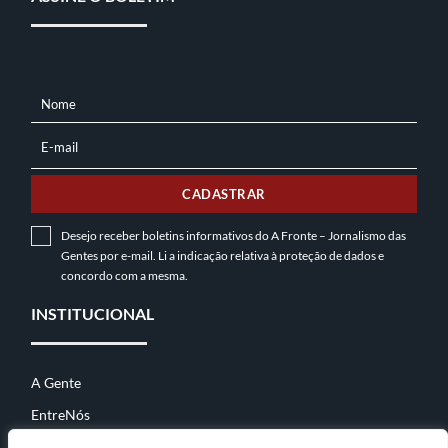
Nome
NOME
E-mail
E-
MAIL
CADASTRAR
Desejo receber boletins informativos do A Fronte – Jornalismo das
Gentes por e-mail. Li a indicação relativa à
proteção de dados
e
concordo com a mesma.
INSTITUCIONAL
A Gente
EntreNós
Contato