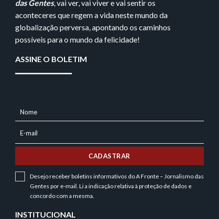
das Gentes
, vai ver, vai viver e vai sentir os
aconteceres que regem a vida neste mundo da
globalização perversa, apontando os caminhos
possíveis para o mundo da felicidade!
ASSINE O BOLETIM
Nome
NOME
E-mail
E-
MAIL
CADASTRAR
Desejo receber boletins informativos do A Fronte – Jornalismo das
Gentes por e-mail. Li a indicação relativa à
proteção de dados
e
concordo com a mesma.
INSTITUCIONAL