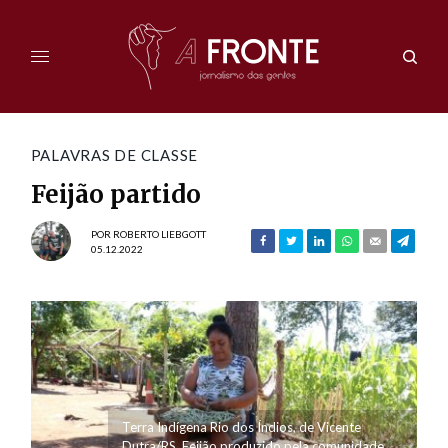
PALAVRAS DE CLASSE
Feijão partido
POR
ROBERTO LIEBGOTT
05.12.2022
Terra Indígena Rio dos Índios, de Vicente
Dutra/RS. Feijão produzido pela comunidade