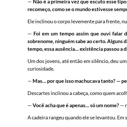
—
Não é a primeira vez que escuto esse tipo
recomeço, como se o mundo estivesse sempre
Ele inclinou o corpo levemente para frente, 
—
Foi em um tempo assim que ouvi falar 
sobrenome, ninguém sabe ao certo. Alguns d
tempo, essa ausência… existência passou a d
Um dos jovens, até então em silêncio, deu um
curiosidade.
—
Mas… por que isso machucava tanto? — pe
Descartes inclinou a cabeça, como quem acolh
—
Você acha que é apenas… só um nome?
— r
A cadeira rangeu quando ele se levantou. Em 