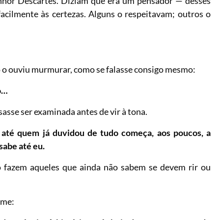
nhor Descartes. Diziam que era um pensador — desses
acilmente às certezas. Alguns o respeitavam; outros o
 o ouviu murmurar, como se falasse consigo mesmo:
o…
sasse ser examinada antes de vir à tona.
até quem já duvidou de tudo começa, aos poucos, a
sabe até eu.
o fazem aqueles que ainda não sabem se devem rir ou
rme: