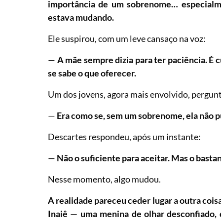
importância de um sobrenome… especial
estava mudando.
Ele suspirou, com um leve cansaço na voz:
—
A mãe sempre dizia para ter paciência. É 
se sabe o que oferecer.
Um dos jovens, agora mais envolvido, pergun
—
Era como se, sem um sobrenome, ela não 
Descartes respondeu, após um instante:
—
Não o suficiente para aceitar. Mas o bastan
Nesse momento, algo mudou.
A realidade pareceu ceder lugar a outra cois
Inaiê — uma menina de olhar desconfiado,