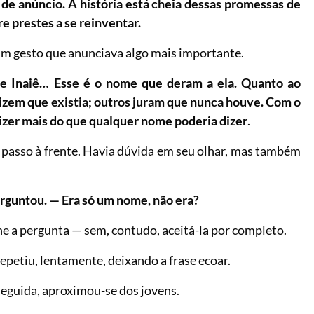
 de anúncio. A história está cheia dessas promessas de
 prestes a se reinventar.
num gesto que anunciava algo mais importante.
de Inaiê… Esse é o nome que deram a ela. Quanto ao
izem que existia; outros juram que nunca houve. Com o
izer mais do que qualquer nome poderia dizer
.
 passo à frente. Havia dúvida em seu olhar, mas também
rguntou. — Era só um nome, não era?
e a pergunta — sem, contudo, aceitá-la por completo.
epetiu, lentamente, deixando a frase ecoar.
seguida, aproximou-se dos jovens.