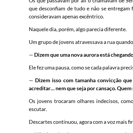
Os que passavam por ali o chamavam de Se
que desconfiam de tudo e não se entregam f
consideravam apenas excêntrico.
Naquele dia, porém, algo parecia diferente.
Um grupo de jovens atravessava a rua quando
—
Dizem que uma nova aurora está chegand
Ele fez uma pausa, como se cada palavra preci
—
Dizem isso com tamanha convicção que 
acreditar… nem que seja por cansaço. Quem 
Os jovens trocaram olhares indecisos, com
escutar.
Descartes continuou, agora com a voz mais fi