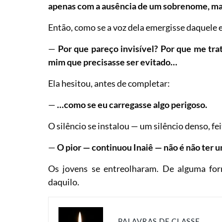
apenas com a ausência de um sobrenome, mas
Então, como se a voz dela emergisse daquele 
—
Por que pareço invisível? Por que me t
mim que precisasse ser evitado…
Ela hesitou, antes de completar:
—
…como se eu carregasse algo perigoso.
O silêncio se instalou — um silêncio denso, f
—
O pior — continuou Inaiê — não é não ter u
Os jovens se entreolharam. De alguma for
daquilo.
PALAVRAS DE CLASSE