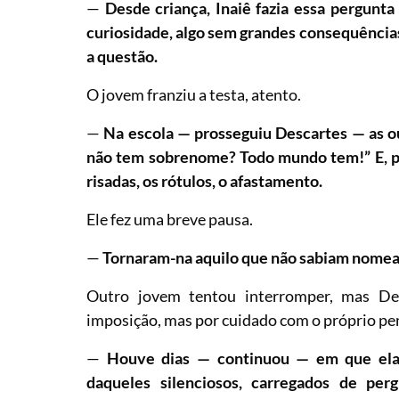
—
Desde criança, Inaiê fazia essa pergunta
curiosidade, algo sem grandes consequênci
a questão.
O jovem franziu a testa, atento.
—
Na escola — prosseguiu Descartes — as o
não tem sobrenome? Todo mundo tem!” E, po
risadas, os rótulos, o afastamento.
Ele fez uma breve pausa.
—
Tornaram-na aquilo que não sabiam nomea
Outro jovem tentou interromper, mas De
imposição, mas por cuidado com o próprio p
—
Houve dias — continuou — em que ela 
daqueles silenciosos, carregados de per