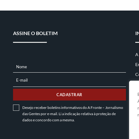
ASSINE O BOLETIM
I
A
E
Nome
NOME
C
E-mail
E-
MAIL
CADASTRAR
Desejo receber boletins informativos do A Fronte – Jornalismo
das Gentes por e-mail. Li a indicação relativa à
proteção de
dados
e concordo com a mesma.