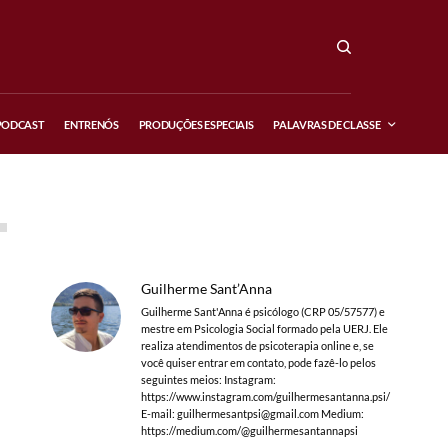
PODCAST
ENTRENÓS
PRODUÇÕES ESPECIAIS
PALAVRAS DE CLASSE
Guilherme Sant’Anna
Guilherme Sant'Anna é psicólogo (CRP 05/57577) e
mestre em Psicologia Social formado pela UERJ. Ele
realiza atendimentos de psicoterapia online e, se
você quiser entrar em contato, pode fazê-lo pelos
seguintes meios: Instagram:
https://www.instagram.com/guilhermesantanna.psi/
E-mail:
guilhermesantpsi@gmail.com
Medium:
https://medium.com/@guilhermesantannapsi