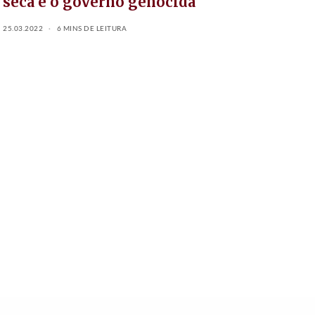
seca e o governo genocida
25.03.2022
6 MINS DE LEITURA