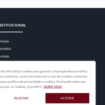
NSTITUCIONAL
 Gente
ntreNós
ontato
Este site utiliza cookies para garantir uma experiência melhor.
Ao continuar, você concorda com o uso de cookies conforme
nossa política de privacidade e cookies. Você pode optar por
recusar os cookies, se preferir.
SAIBA MAIS
REJEITAR
ACEITAR