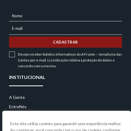
Nome
NOME
E-mail
E-
MAIL
CADASTRAR
Desejo receber boletins informativos do A Fronte – Jornalismo das
Gentes por e-mail. Li a indicação relativa à
proteção de dados
e
concordo com a mesma.
INSTITUCIONAL
A Gente
EntreNós
Contato
Este site utiliza cookies para garantir uma experiência melhor.
Ao continuar, você concorda com o uso de cookies conforme