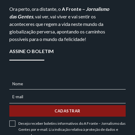
Ora perto, ora distante, o
A Fronte –
Jornalismo
das Gentes
, vai ver, vai viver e vai sentir os
aconteceres que regem a vida neste mundo da
globalização perversa, apontando os caminhos
possíveis para o mundo da felicidade!
ASSINE O BOLETIM
Nome
NOME
E-mail
E-
MAIL
CADASTRAR
Desejo receber boletins informativos do A Fronte – Jornalismo das
Gentes por e-mail. Li a indicação relativa à
proteção de dados
e