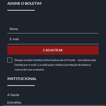
ASSINE O BOLETIM
Nome
NOME
E-mail
E-
MAIL
CADASTRAR
Desejo receber boletins informativos do A Fronte – Jornalismo das
Gentes por e-mail. Li a indicação relativa à
proteção de dados
e
concordo com a mesma.
INSTITUCIONAL
A Gente
EntreNós