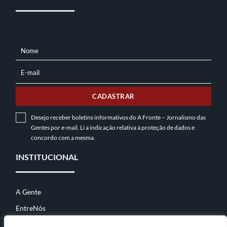
Nome
NOME
E-mail
E-
MAIL
CADASTRAR
Desejo receber boletins informativos do A Fronte – Jornalismo das
Gentes por e-mail. Li a indicação relativa à
proteção de dados
e
concordo com a mesma.
INSTITUCIONAL
A Gente
EntreNós
Contato