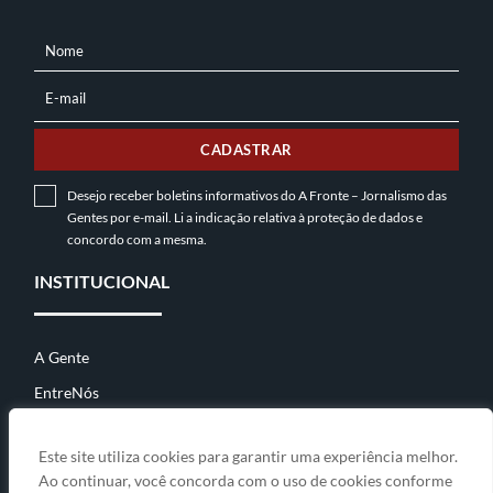
Nome
NOME
E-mail
E-
MAIL
CADASTRAR
Desejo receber boletins informativos do A Fronte – Jornalismo das
Gentes por e-mail. Li a indicação relativa à
proteção de dados
e
concordo com a mesma.
INSTITUCIONAL
A Gente
EntreNós
Contato
Este site utiliza cookies para garantir uma experiência melhor.
Ao continuar, você concorda com o uso de cookies conforme