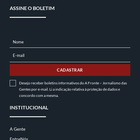
ASSINE O BOLETIM
Nome
NOME
E-mail
E-
MAIL
CADASTRAR
Desejo receber boletins informativos do A Fronte – Jornalismo das
Gentes por e-mail. Li a indicação relativa à
proteção de dados
e
concordo com a mesma.
INSTITUCIONAL
A Gente
EntreNós