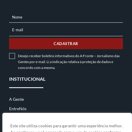
Nome
NOME
E-mail
E-
MAIL
CADASTRAR
Desejo receber boletins informativos do A Fronte – Jornalismo das
Gentes por e-mail. Li a indicação relativa à
proteção de dados
e
concordo com a mesma.
INSTITUCIONAL
A Gente
EntreNós
Contato
Este site utiliza cookies para garantir uma experiência melhor.