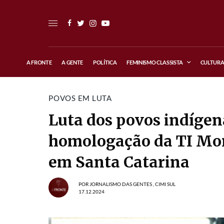
A FRONTE
A GENTE
POLÍTICA
FEMINISMO CLASSISTA
CULTUR
POVOS EM LUTA
Luta dos povos indígen
homologação da TI Mor
em Santa Catarina
POR
JORNALISMO DAS GENTES
,
CIMI SUL
17.12.2024