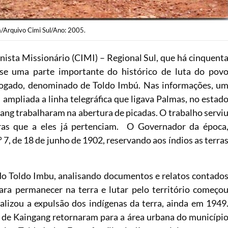
a/Arquivo Cimi Sul/Ano: 2005.
ista Missionário (CIMI) – Regional Sul, que há cinquent
-se uma parte importante do histórico de luta do pov
logado, denominado de Toldo Imbú. Nas informações, u
ampliada a linha telegráfica que ligava Palmas, no estad
gang trabalharam na abertura de picadas. O trabalho servi
ras que a eles já pertenciam. O Governador da época
º 7, de 18 de junho de 1902, reservando aos índios as terra
do Toldo Imbu, analisando documentos e relatos contado
ara permanecer na terra e lutar pelo território começo
ealizou a expulsão dos indígenas da terra, ainda em 1949
s de Kaingang retornaram para a área urbana do municípi