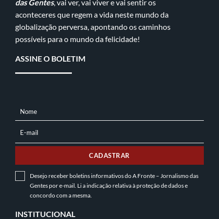
das Gentes
, vai ver, vai viver e vai sentir os
aconteceres que regem a vida neste mundo da
globalização perversa, apontando os caminhos
possíveis para o mundo da felicidade!
ASSINE O BOLETIM
Nome
NOME
E-mail
E-
MAIL
CADASTRAR
Desejo receber boletins informativos do A Fronte – Jornalismo das
Gentes por e-mail. Li a indicação relativa à
proteção de dados
e
concordo com a mesma.
INSTITUCIONAL