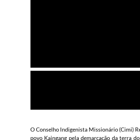
O Conselho Indigenista Missionário (Cimi) Re
povo Kaingang pela demarcação da terra d