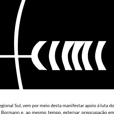
gional Sul, vem por meio desta manifestar apoio à luta d
o Bormann e, ao mesmo tempo, externar preocupação e