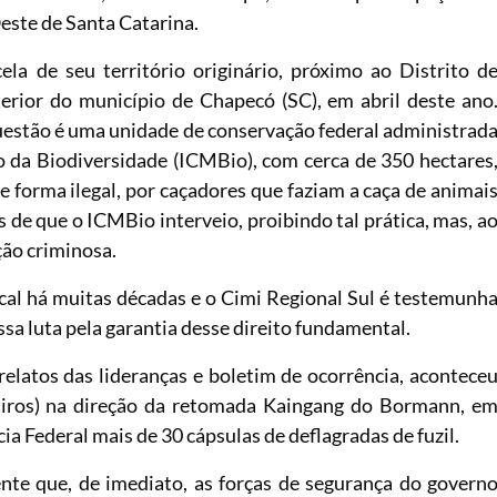
Oeste de Santa Catarina.
 de seu território originário, próximo ao Distrito d
erior do município de Chapecó (SC), em abril deste ano
questão é uma unidade de conservação federal administrad
 da Biodiversidade (ICMBio), com cerca de 350 hectares
e forma ilegal, por caçadores que faziam a caça de animai
s de que o ICMBio interveio, proibindo tal prática, mas, a
ação criminosa.
cal há muitas décadas e o Cimi Regional Sul é testemunh
ssa luta pela garantia desse direito fundamental.
 relatos das lideranças e boletim de ocorrência, acontece
tiros) na direção da retomada Kaingang do Bormann, e
a Federal mais de 30 cápsulas de deflagradas de fuzil.
ente que, de imediato, as forças de segurança do govern