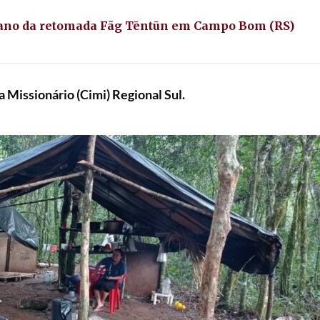
ano da retomada Fãg Tēntūn em Campo Bom (RS)
 Missionário (Cimi) Regional Sul.