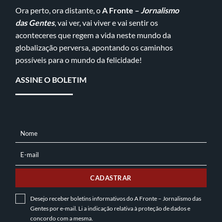
Ora perto, ora distante, o
A Fronte –
Jornalismo
das Gentes
, vai ver, vai viver e vai sentir os
aconteceres que regem a vida neste mundo da
globalização perversa, apontando os caminhos
possíveis para o mundo da felicidade!
ASSINE O BOLETIM
Nome
NOME
E-mail
E-
MAIL
CADASTRAR
Desejo receber boletins informativos do A Fronte – Jornalismo das
Gentes por e-mail. Li a indicação relativa à
proteção de dados
e
concordo com a mesma.