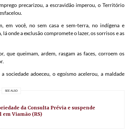
mprego precarizou, a escravidão imperou, o Território
esfacelou.
, em você, no sem casa e sem-terra, no indígena e
, lá onde a exclusão compromete o lazer, os sorrisos e as
or, que queimam, ardem, rasgam as faces, corroem os
r.
 a sociedade adoeceu, o egoísmo acelerou, a maldade
SEE ALSO
oriedade da Consulta Prévia e suspende
l em Viamão (RS)