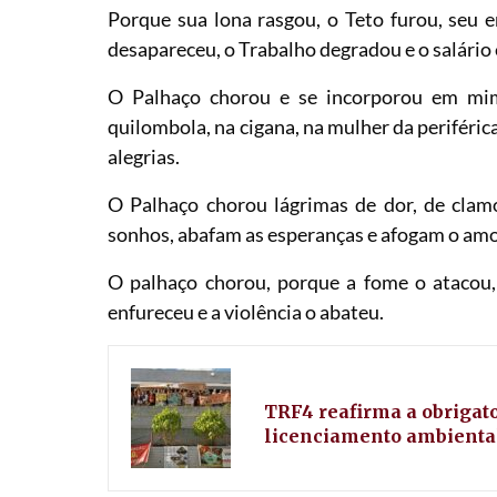
Porque sua lona rasgou, o Teto furou, seu e
desapareceu, o Trabalho degradou e o salário 
O Palhaço chorou e se incorporou em mim
quilombola, na cigana, na mulher da periférica
alegrias.
O Palhaço chorou lágrimas de dor, de clam
sonhos, abafam as esperanças e afogam o amo
O palhaço chorou, porque a fome o atacou,
enfureceu e a violência o abateu.
TRF4 reafirma a obrigat
licenciamento ambienta