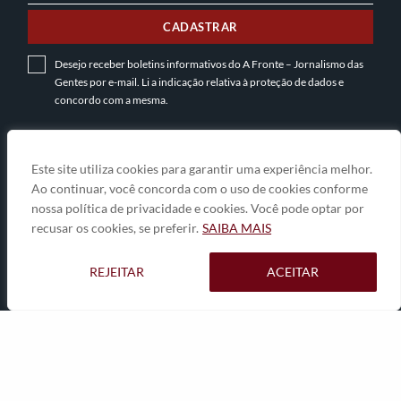
MAIL
CADASTRAR
Desejo receber boletins informativos do A Fronte – Jornalismo das
Gentes por e-mail. Li a indicação relativa à
proteção de dados
e
concordo com a mesma.
INSTITUCIONAL
Este site utiliza cookies para garantir uma experiência melhor.
Ao continuar, você concorda com o uso de cookies conforme
A Gente
nossa política de privacidade e cookies. Você pode optar por
EntreNós
recusar os cookies, se preferir.
SAIBA MAIS
Contato
REJEITAR
ACEITAR
© 2026
A Fronte • jornalismo das gentes
• By
Zwei Arts
.
A GENTE
ENTRENÓS
CONTATO