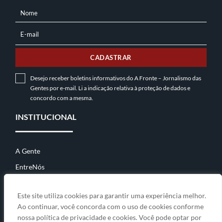
Nome
NOME
E-mail
E-
MAIL
CADASTRAR
Desejo receber boletins informativos do A Fronte – Jornalismo das
Gentes por e-mail. Li a indicação relativa à
proteção de dados
e
concordo com a mesma.
INSTITUCIONAL
A Gente
EntreNós
Contato
Este site utiliza cookies para garantir uma experiência melhor.
Ao continuar, você concorda com o uso de cookies conforme
nossa política de privacidade e cookies. Você pode optar por