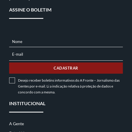
ASSINE O BOLETIM
Nome
NOME
E-mail
E-
MAIL
CADASTRAR
Desejo receber boletins informativos do A Fronte – Jornalismo das
Gentes por e-mail. Li a indicação relativa à
proteção de dados
e
concordo com a mesma.
INSTITUCIONAL
A Gente