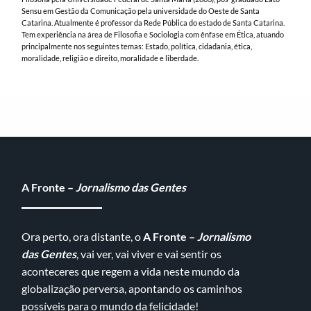
Sensu em Gestão da Comunicação pela universidade do Oeste de Santa
Catarina. Atualmente é professor da Rede Pública do estado de Santa Catarina.
Tem experiência na área de Filosofia e Sociologia com ênfase em Ética, atuando
principalmente nos seguintes temas: Estado, política, cidadania, ética,
moralidade, religião e direito, moralidade e liberdade.
A Fronte –
Jornalismo das Gentes
Ora perto, ora distante, o
A Fronte –
Jornalismo
das Gentes
, vai ver, vai viver e vai sentir os
aconteceres que regem a vida neste mundo da
globalização perversa, apontando os caminhos
possíveis para o mundo da felicidade!