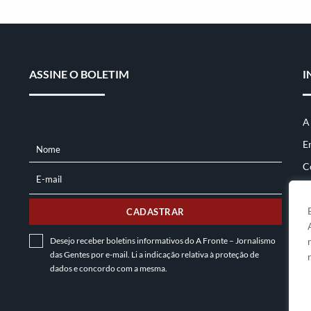
ASSINE O BOLETIM
I
A
E
Nome
NOME
C
E-mail
E-
MAIL
CADASTRAR
Desejo receber boletins informativos do A Fronte – Jornalismo
das Gentes por e-mail. Li a indicação relativa à
proteção de
dados
e concordo com a mesma.