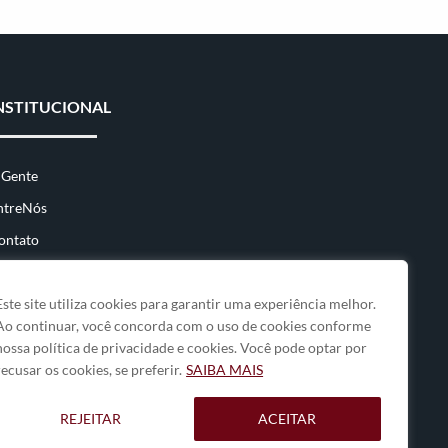
NSTITUCIONAL
 Gente
ntreNós
ontato
Este site utiliza cookies para garantir uma experiência melhor.
Ao continuar, você concorda com o uso de cookies conforme
nossa política de privacidade e cookies. Você pode optar por
recusar os cookies, se preferir.
SAIBA MAIS
REJEITAR
ACEITAR