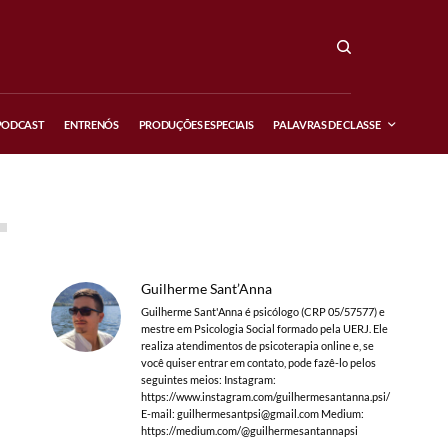
PODCAST
ENTRENÓS
PRODUÇÕES ESPECIAIS
PALAVRAS DE CLASSE
Guilherme Sant’Anna
Guilherme Sant'Anna é psicólogo (CRP 05/57577) e
mestre em Psicologia Social formado pela UERJ. Ele
realiza atendimentos de psicoterapia online e, se
você quiser entrar em contato, pode fazê-lo pelos
seguintes meios: Instagram:
https://www.instagram.com/guilhermesantanna.psi/
E-mail:
guilhermesantpsi@gmail.com
Medium:
https://medium.com/@guilhermesantannapsi