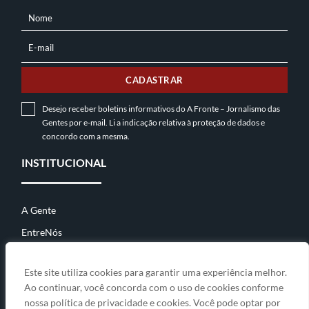
Nome
NOME
E-mail
E-
MAIL
CADASTRAR
Desejo receber boletins informativos do A Fronte – Jornalismo das
Gentes por e-mail. Li a indicação relativa à
proteção de dados
e
concordo com a mesma.
INSTITUCIONAL
A Gente
EntreNós
Contato
Este site utiliza cookies para garantir uma experiência melhor.
Ao continuar, você concorda com o uso de cookies conforme
nossa política de privacidade e cookies. Você pode optar por