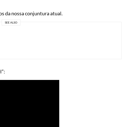
os da nossa conjuntura atual.
SEE ALSO
l”: