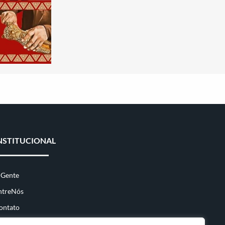
NSTITUCIONAL
 Gente
ntreNós
ontato