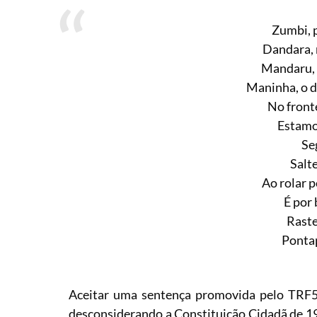
Zumbi, p
Dandara, 
Mandaru, 
Maninha, o d
No front
Estamos
Se
Salt
Ao rolar p
É por 
Raste
Ponta
Aceitar uma sentença promovida pelo TRF5 
desconsiderando a Constituição Cidadã de 1