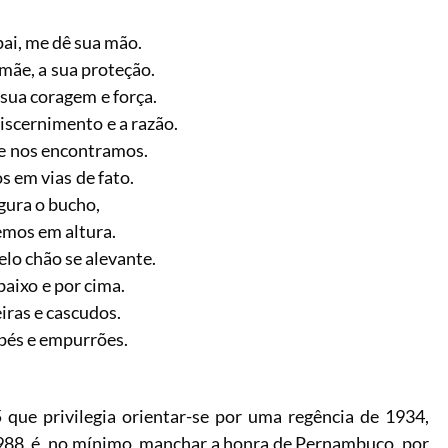
ai, me dê sua mão.
mãe, a sua proteção.
sua coragem e força.
iscernimento e a razão.
e nos encontramos.
 em vias de fato.
gura o bucho,
emos em altura.
elo chão se alevante.
baixo e por cima.
iras e cascudos.
pés e empurrões.
que privilegia orientar-se por uma regência de 1934,
988, é, no mínimo, manchar a honra de Pernambuco, por