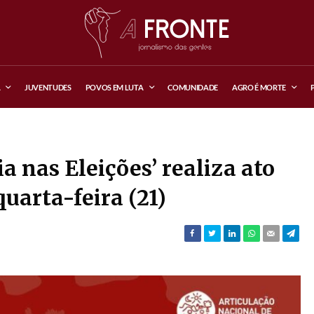
A
JUVENTUDES
POVOS EM LUTA
COMUNIDADE
AGRO É MORTE
 nas Eleições’ realiza ato
quarta-feira (21)