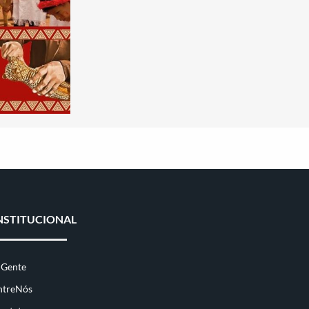
NSTITUCIONAL
 Gente
ntreNós