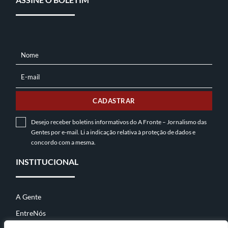
Nome
NOME
E-mail
E-
MAIL
CADASTRAR
Desejo receber boletins informativos do A Fronte – Jornalismo das
Gentes por e-mail. Li a indicação relativa à
proteção de dados
e
concordo com a mesma.
INSTITUCIONAL
A Gente
EntreNós