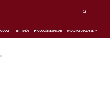
PODCAST
ENTRENÓS
PRODUÇÕES ESPECIAIS
PALAVRAS DE CLASSE
FEATURED POSTS