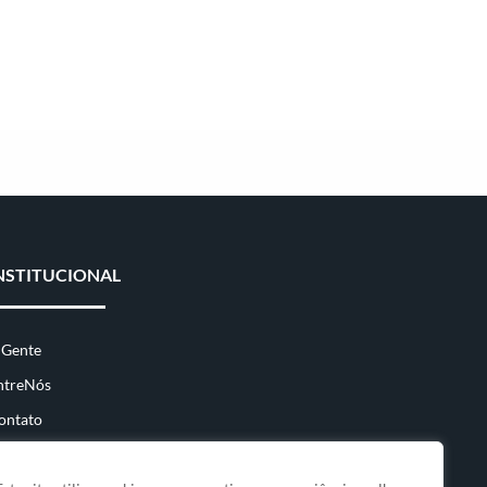
NSTITUCIONAL
 Gente
ntreNós
ontato