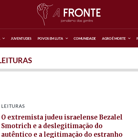
A
JUVENTUDES
POVOS EM LUTA
COMUNIDADE
AGRO É MORTE
LEITURAS
LEITURAS
O extremista judeu israelense Bezalel
Smotrich e a deslegitimação do
autêntico e a legitimação do estranho