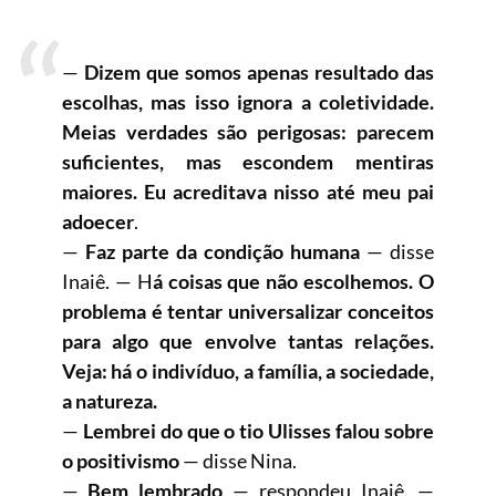
—
Dizem que somos apenas resultado das
escolhas, mas isso ignora a coletividade.
Meias verdades são perigosas: parecem
suficientes, mas escondem mentiras
maiores. Eu acreditava nisso até meu pai
adoecer
.
—
Faz parte da condição humana
— disse
Inaiê. — H
á coisas que não escolhemos. O
problema é tentar universalizar conceitos
para algo que envolve tantas relações.
Veja: há o indivíduo, a família, a sociedade,
a natureza.
—
Lembrei do que o tio Ulisses falou sobre
o positivismo
— disse Nina.
—
Bem lembrado
— respondeu Inaiê. —