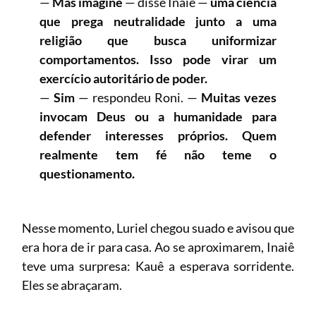
—
Mas imagine
— disse Inaiê —
uma ciência
que prega neutralidade junto a uma
religião que busca uniformizar
comportamentos. Isso pode virar um
exercício autoritário de poder.
—
Sim
— respondeu Roni. —
Muitas vezes
invocam Deus ou a humanidade para
defender interesses próprios. Quem
realmente tem fé não teme o
questionamento.
Nesse momento, Luriel chegou suado e avisou que
era hora de ir para casa. Ao se aproximarem, Inaiê
teve uma surpresa: Kauê a esperava sorridente.
Eles se abraçaram.