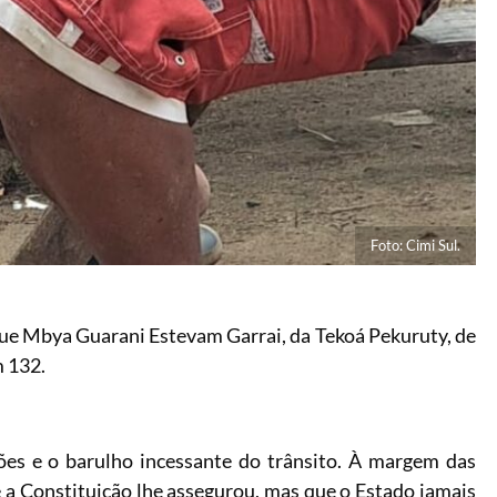
Foto: Cimi Sul.
ique Mbya Guarani Estevam Garrai, da Tekoá Pekuruty, de
m 132.
ões e o barulho incessante do trânsito. À margem das
e a Constituição lhe assegurou, mas que o Estado jamais