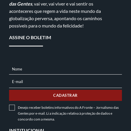
das Gentes
, vai ver, vai viver e vai sentir os
aconteceres que regem a vida neste mundo da
globalização perversa, apontando os caminhos
possíveis para o mundo da felicidade!
ASSINE O BOLETIM
Nome
NOME
E-mail
E-
MAIL
CADASTRAR
Desejo receber boletins informativos do A Fronte – Jornalismo das
Gentes por e-mail. Li a indicação relativa à
proteção de dados
e
concordo com a mesma.
INSTITUCIONAL