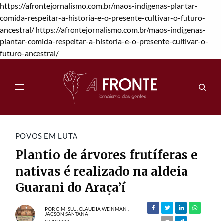
https://afrontejornalismo.com.br/maos-indigenas-plantar-
comida-respeitar-a-historia-e-o-presente-cultivar-o-futuro-
ancestral/
https://afrontejornalismo.com.br/maos-indigenas-
plantar-comida-respeitar-a-historia-e-o-presente-cultivar-o-
futuro-ancestral/
POVOS EM LUTA
Plantio de árvores frutíferas e
nativas é realizado na aldeia
Guarani do Araça’í
POR
CIMI SUL
,
CLAUDIA WEINMAN
,
JACSON SANTANA
24.10.2025