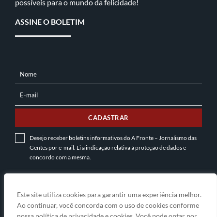
possíveis para o mundo da felicidade!
ASSINE O BOLETIM
Nome
NOME
E-mail
E-
MAIL
CADASTRAR
Desejo receber boletins informativos do A Fronte – Jornalismo das
Gentes por e-mail. Li a indicação relativa à
proteção de dados
e
concordo com a mesma.
INSTITUCIONAL
Este site utiliza cookies para garantir uma experiência melhor.
Ao continuar, você concorda com o uso de cookies conforme
A Gente
nossa política de privacidade e cookies. Você pode optar por