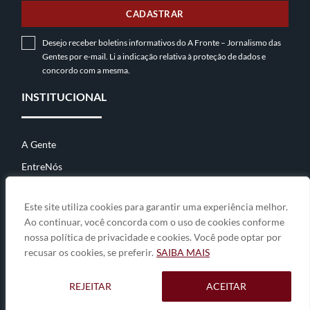
CADASTRAR
Desejo receber boletins informativos do A Fronte – Jornalismo das
Gentes por e-mail. Li a indicação relativa à
proteção de dados
e
concordo com a mesma.
INSTITUCIONAL
A Gente
EntreNós
Contato
Este site utiliza cookies para garantir uma experiência melhor.
Ao continuar, você concorda com o uso de cookies conforme
nossa política de privacidade e cookies. Você pode optar por
© 2026
A Fronte • jornalismo das gentes
• By
Zwei Arts
.
recusar os cookies, se preferir.
SAIBA MAIS
A GENTE
ENTRENÓS
CONTATO
REJEITAR
ACEITAR